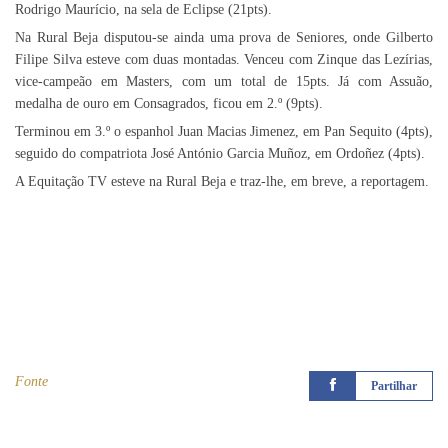
Rodrigo Maurício, na sela de Eclipse (21pts).
Na Rural Beja disputou-se ainda uma prova de Seniores, onde Gilberto
Filipe Silva esteve com duas montadas. Venceu com Zinque das Lezírias,
vice-campeão em Masters, com um total de 15pts. Já com Assuão,
medalha de ouro em Consagrados, ficou em 2.º (9pts).
Terminou em 3.º o espanhol Juan Macias Jimenez, em Pan Sequito (4pts),
seguido do compatriota José António Garcia Muñoz, em Ordoñez (4pts).
A Equitação TV esteve na Rural Beja e traz-lhe, em breve, a reportagem.
Fonte
Partilhar