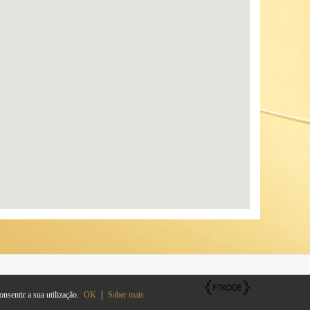
nsentir a sua utilização.
OK
|
Saber mais