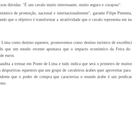
xou dúvidas: "É um cavalo muito interessante, muito seguro e corajoso".
ntástico de promoção, nacional e internacionalmente", garante Filipe Pimenta
do que o objetivo é transformar a atratiívidade que o cavalo representa em mais
ima como destino equestre, promovemos como destino turístico de excelênci
ando que um estudo recente apontava que o impacto económico da Feira d
 de euros.
audita a treinar em Ponte de Lima e tudo indica que será o primeiro de muito
s desportivas equestres que um grupo de cavaleiros árabes quer aproveitar para 
evidente que o poder de compra que caracteriza o mundo árabe é um predic
imo.