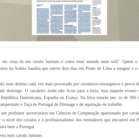
cima de um cavalo lusitano é como estar sentado num sofá". Quem o di
́culos da Arábia Saudita que esteve dois dias em Ponte de Lima a estagiar e a d
o num destino cada vez mais procurado por cavaleiros estrangeiros e prova di
 até domingo. O cavaleiro árabe não ficou para a feira, mas naquele evento v
 República Dominicana, Espanha ou França. Na feira estarão per- to de 300 
ampeonato e Taça de Portugal de Dressage e de equitação de trabalho.
um professor universitário em Ciências de Computação apaixonado por cava
 o nível dos cavalos e o profissionalismo dos treinadores que encontrei em 
tará bem a Portugal.
 vez num cavalo lusitano