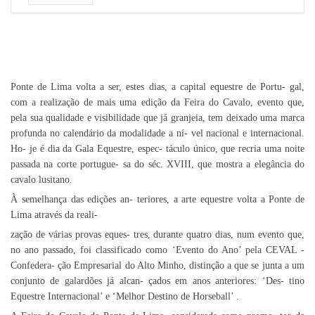
Ponte de Lima volta a ser, estes dias, a capital equestre de Portu- gal,
com a realização de mais uma edição da Feira do Cavalo, evento que,
pela sua qualidade e visibilidade que já granjeia, tem deixado uma marca
profunda no calendário da modalidade a ní- vel nacional e internacional.
Ho- je é dia da Gala Equestre, espec- táculo único, que recria uma noite
passada na corte portugue- sa do séc. XVIII, que mostra a elegância do
cavalo lusitano.
À semelhança das edições an- teriores, a arte equestre volta a Ponte de
Lima através da reali-
zação de várias provas eques- tres, durante quatro dias, num evento que,
no ano passado, foi classificado como ‘Evento do Ano’ pela CEVAL -
Confedera- ção Empresarial do Alto Minho, distinção a que se junta a um
conjunto de galardões já alcan- çados em anos anteriores: ‘Des- tino
Equestre Internacional’ e ‘Melhor Destino de Horseball’ .