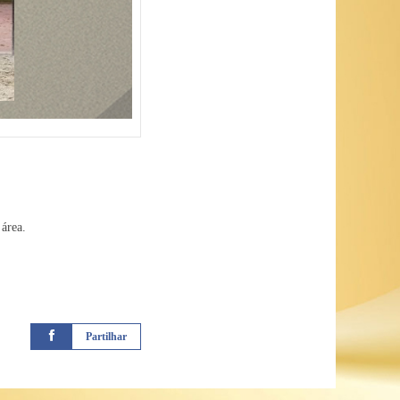
 área.
Partilhar