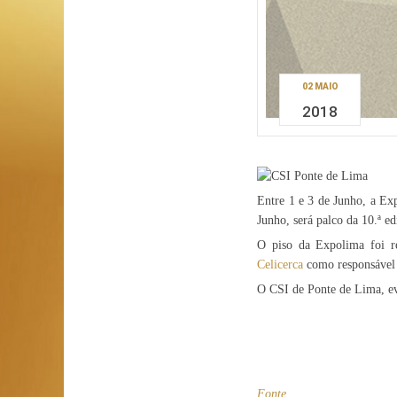
02 MAIO
2018
Entre 1 e 3 de Junho, a Ex
Junho, será palco da 10.ª e
O piso da Expolima foi r
Celicerca
como responsável 
O CSI de Ponte de Lima, e
Fonte