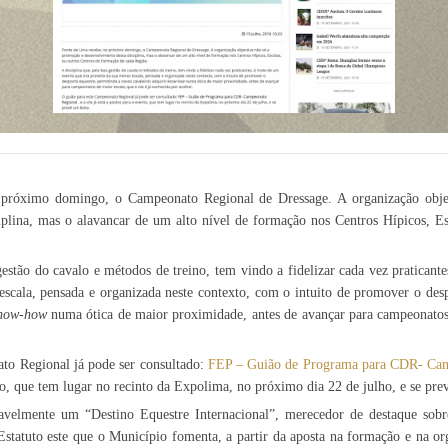
 próximo domingo, o Campeonato Regional de Dressage. A organização obje
iplina, mas o alavancar de um alto nível de formação nos Centros Hípicos, Es
gestão do cavalo e métodos de treino, tem vindo a fidelizar cada vez pratican
escala, pensada e organizada neste contexto, com o intuito de promover o des
now-how
numa ótica de maior proximidade, antes de avançar para campeonatos 
to Regional já pode ser consultado:
FEP – Guião de Programa para CDR- Cam
nto, que tem lugar no recinto da Expolima, no próximo dia 22 de julho, e se pre
avelmente um “Destino Equestre Internacional”, merecedor de destaque sobr
Estatuto este que o Município fomenta, a partir da aposta na formação e na or