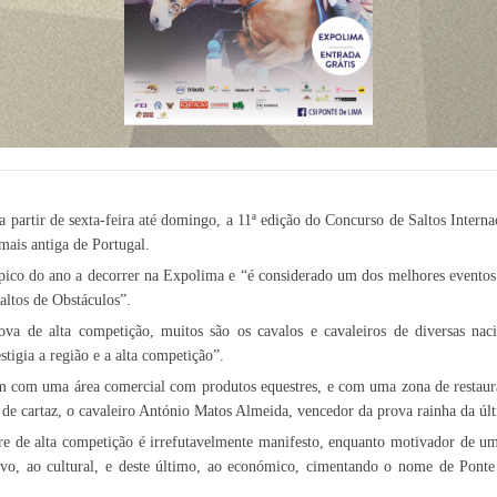
a partir de sexta-feira até domingo, a 11ª edição do Concurso de Saltos Intern
 mais antiga de Portugal.
ípico do ano a decorrer na Expolima e “é considerado um dos melhores eventos 
Saltos de Obstáculos”.
ova de alta competição, muitos são os cavalos e cavaleiros de diversas na
tigia a região e a alta competição”.
 com uma área comercial com produtos equestres, e com uma zona de restaur
de cartaz, o cavaleiro António Matos Almeida, vencedor da prova rainha da úl
re de alta competição é irrefutavelmente manifesto, enquanto motivador de um
vo, ao cultural, e deste último, ao económico, cimentando o nome de Pont