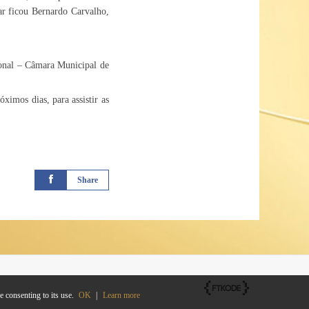
ar ficou Bernardo Carvalho,
ional – Câmara Municipal de
ximos dias, para assistir as
Share
 consenting to its use.
OK
|
Learn more