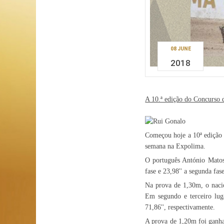
08 JUNE
2018
A 10.ª edição do Concurso 
Começou hoje a 10ª edição d
semana na Expolima.
O português António Matos 
fase e 23,98'' a segunda fa
Na prova de 1,30m, o nacio
Em segundo e terceiro lug
71,86'', respectivamente.
A prova de 1,20m foi ganha 