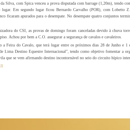
ra da Silva, com Spica venceu a prova disputada com barrage (1,20m), tendo c
ro lugar. Em segundo lugar ficou Bernardo Carvalho (POR), com Lobetto Z
cinco ficaram apurados para o desempate. No desempate quatro conjuntos term
zadora do CSI, as provas de domingo foram canceladas devido à chuva torre
 piso. Achou por bem a C.O. assegurar a segurança de cavalos e cavaleiros.
 a Feira do Cavalo, que terá lugar entre os próximos dias 28 de Junho e 1
de Lima Destino Equestre Internacional”, tendo como objetivo fomentar a org
vila que se vem afirmando destino incontornável no seio do circuito hípico inte
UI