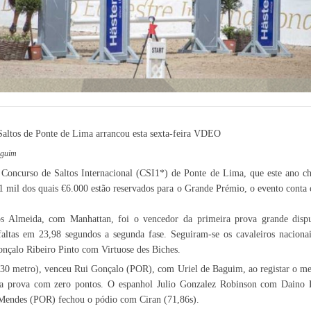
aguim
 Concurso de Saltos Internacional (CSI1*) de Ponte de Lima, que este ano c
1 mil dos quais €6.000 estão reservados para o Grande Prémio, o evento conta 
s Almeida, com Manhattan, foi o vencedor da primeira prova grande disp
faltas em 23,98 segundos a segunda fase. Seguiram-se os cavaleiros naciona
nçalo Ribeiro Pinto com Virtuose des Biches.
30 metro), venceu Rui Gonçalo (POR), com Uriel de Baguim, ao registar o m
a prova com zero pontos. O espanhol Julio Gonzalez Robinson com Daino L
 Mendes (POR) fechou o pódio com Ciran (71,86s).