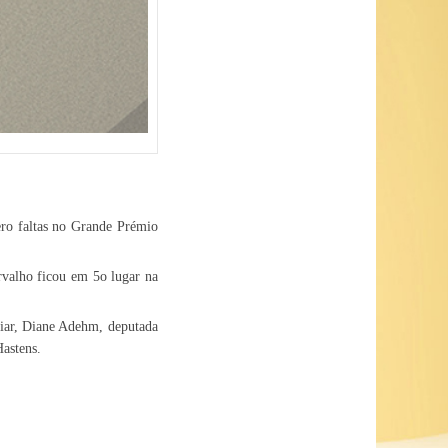
.
ero faltas no Grande Prémio
rvalho ficou em 5o lugar na
uiar, Diane Adehm, deputada
Hastens.